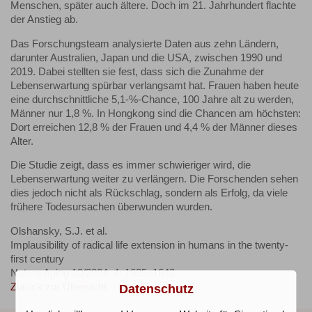
Menschen, später auch ältere. Doch im 21. Jahrhundert flachte
der Anstieg ab.
Das Forschungsteam analysierte Daten aus zehn Ländern,
darunter Australien, Japan und die USA, zwischen 1990 und
2019. Dabei stellten sie fest, dass sich die Zunahme der
Lebenserwartung spürbar verlangsamt hat. Frauen haben heute
eine durchschnittliche 5,1-%-Chance, 100 Jahre alt zu werden,
Männer nur 1,8 %. In Hongkong sind die Chancen am höchsten:
Dort erreichen 12,8 % der Frauen und 4,4 % der Männer dieses
Alter.
Die Studie zeigt, dass es immer schwieriger wird, die
Lebenserwartung weiter zu verlängern. Die Forschenden sehen
dies jedoch nicht als Rückschlag, sondern als Erfolg, da viele
frühere Todesursachen überwunden wurden.
Olshansky, S.J. et al.
Implausibility of radical life extension in humans in the twenty-
first century
Nature Aging 10/2024; 4: 1635–1642.
Zurück zur Übersicht
Datenschutz