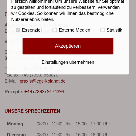
Herzlich willkommen! Um unsere Website für Sie optimal
zu gestalten und fortlaufend zu verbessern, verwenden
wir Cookies. So können wir Ihnen das bestmögliche
ÜBER UNS
Nutzererlebnis bieten.
Allgemeinmedizinische Praxis
Essenziell
Externe Medien
Statistik
Dr. med. Renate Ege-Kolandt
Allgemeinmedizin & Palliativmedizin
Akzeptieren
Schillerstraße 14
89597 Munderkingen
Einstellungen übernehmen
Telefon:
+49 (7393) 6699
Telefax: +49 (7393) 953870
E-Mail:
praxis@ege-kolandt.de
Rezepte
:
+49 (7393) 9174394
UNSERE SPRECHZEITEN
Montag
08:00 - 11:30 Uhr
15:00 - 17:00 Uhr
Dienstag
08:00 - 11:30 Uhr
16:00 - 18:00 Uhr