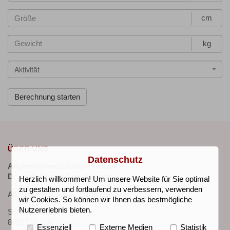
cm
kg
Aktivität
ÜBER UNS
Datenschutz
Allgemeinmedizinische Praxis
Dr. med. Renate Ege-Kolandt
Herzlich willkommen! Um unsere Website für Sie optimal
zu gestalten und fortlaufend zu verbessern, verwenden
Allgemeinmedizin & Palliativmedizin
wir Cookies. So können wir Ihnen das bestmögliche
Nutzererlebnis bieten.
Schillerstraße 14
89597 Munderkingen
Essenziell
Externe Medien
Statistik