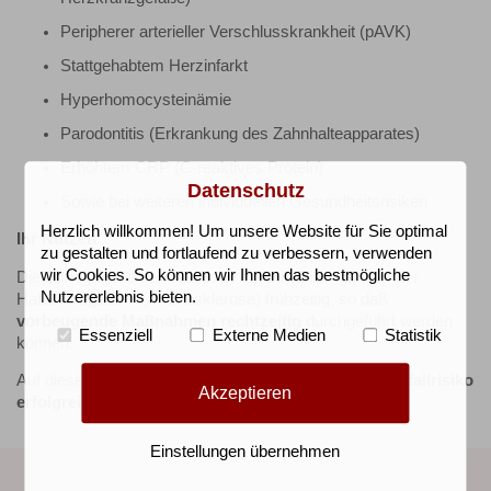
Peripherer arterieller Verschlusskrankheit (pAVK)
Stattgehabtem Herzinfarkt
Hyperhomocysteinämie
Parodontitis (Erkrankung des Zahnhalteapparates)
Erhöhtem CRP (C-reaktives Protein)
Datenschutz
Sowie bei weiteren individuellen Gesundheitsrisiken
Herzlich willkommen! Um unsere Website für Sie optimal
Ihr Nutzen
zu gestalten und fortlaufend zu verbessern, verwenden
wir Cookies. So können wir Ihnen das bestmögliche
Die Sonographie der Carotiden erkennt Einengungen der
Nutzererlebnis bieten.
Halsschlagadern (Arteriosklerose) frühzeitig, so daß
vorbeugende Maßnahmen rechtzeitig
durchgeführt werden
Essenziell
Externe Medien
Statistik
können.
Auf diese Weise kann
das
Herzinfarkt- und Schlaganfallrisiko
Akzeptieren
erfolgreich minimiert
werden.
Einstellungen übernehmen