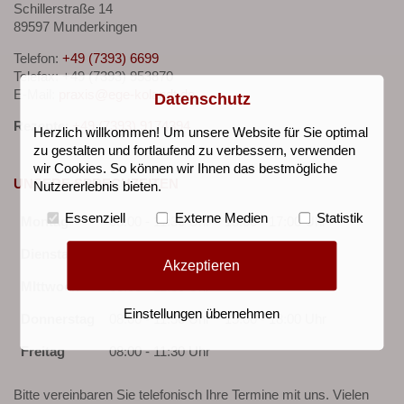
Schillerstraße 14
89597 Munderkingen
Telefon:
+49 (7393) 6699
Telefax: +49 (7393) 953870
E-Mail:
praxis@ege-kolandt.de
Datenschutz
Rezepte
:
+49 (7393) 9174394
Herzlich willkommen! Um unsere Website für Sie optimal
zu gestalten und fortlaufend zu verbessern, verwenden
wir Cookies. So können wir Ihnen das bestmögliche
UNSERE SPRECHZEITEN
Nutzererlebnis bieten.
Essenziell
Externe Medien
Statistik
Montag
08:00 - 11:30 Uhr
15:00 - 17:00 Uhr
Dienstag
08:00 - 11:30 Uhr
16:00 - 18:00 Uhr
Akzeptieren
MIttwoch
08:00 - 11:30 Uhr
Einstellungen übernehmen
Donnerstag
08:00 - 11:30 Uhr
15:00 - 18:00 Uhr
Freitag
08:00 - 11:30 Uhr
Bitte vereinbaren Sie telefonisch Ihre Termine mit uns. Vielen