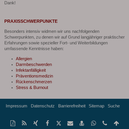
Dank!
PRAXISSCHWERPUNKTE
Besonders intensiv widmen wir uns nachfolgenden
Schwerpunkten, zu denen wir auf Grund langjähriger praktischer
Erfahrungen sowie spezieller Fort- und Weiterbildungen
umfassende Kenntnisse haben:
Allergien
Darmbeschwerden
Infektanfälligkeit
Präventionsmedizin
Rückenschmerzen
Stress & Burnout
Impressum
Datenschutz
Barrierefreiheit
Sitemap
Suche
Diese
RSS-
Auf
Auf
Auf
Per
vCard
Auf
tel:+49(7
Na
Seite
Feed
Xing
Facebook
Twitter
Mail
speichern
Whatsapp
obe