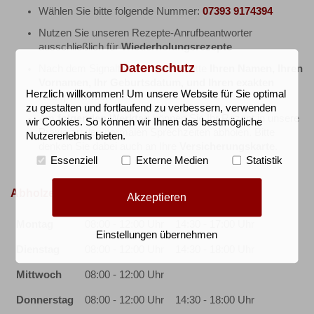
Wählen Sie bitte folgende Nummer:
07393 9174394
Nutzen Sie unseren Rezepte-Anrufbeantworter
ausschließlich für
Wiederholungsrezepte
Datenschutz
Nach dem Signalton nennen Sie bitte
Ihren Namen, Ihren
Vornamen, Ihr Geburtsdatum, und Ihren exakten
Herzlich willkommen! Um unsere Website für Sie optimal
Rezeptwunsch
zu gestalten und fortlaufend zu verbessern, verwenden
Am
folgenden Werktag
können Sie Ihr Rezept in unsere
wir Cookies. So können wir Ihnen das bestmögliche
Praxis zu den normalen Sprechzeiten abholen. Bitte
Nutzererlebnis bieten.
denken Sie dabei auch an Ihre
Versicherungskarte
.
Essenziell
Externe Medien
Statistik
Abholzeiten des Rezeptes
Akzeptieren
Montag
08:00 - 12:00 Uhr
14:30 - 17:00 Uhr
Einstellungen übernehmen
Dienstag
08:00 - 12:00 Uhr
14:30 - 18:00 Uhr
Mittwoch
08:00 - 12:00 Uhr
Donnerstag
08:00 - 12:00 Uhr
14:30 - 18:00 Uhr